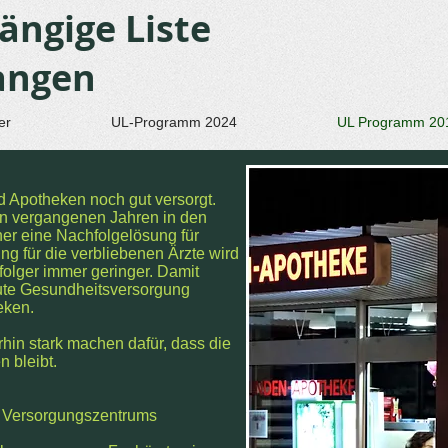
ngige Liste
angen
er
UL-Programm 2024
UL Programm 20
d Apotheken noch gut versorgt.
den vergangenen Jahren in den
er eine Nachfolgelösung für
ng für die verbliebenen Ärzte wird
folger immer geringer. Damit
gute Gesundheitsversorgung
eken.
hin stark machen dafür, dass die
n bleibt.
n Versorgungszentrums