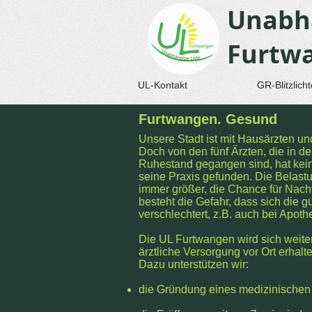
Unabhä
Furtw
UL-Kontakt
GR-Blitzlicht
Furtwangen. Gesund
Unsere Stadt ist mit Hausärzten un
Doch von den fünf Ärzten, die in 
Ruhestand gegangen sind, hat kein
seine Praxis gefunden. Die Belastu
immer größer, die Chance für Nach
besteht die Gefahr, dass sich die 
verschlechtert, z.B. auch bei Apoth
Die UL Furtwangen wird sich weiter
ärztliche Versorgung vor Ort erhalte
Dazu unterstützen wir:
die Gründung eines medizinische