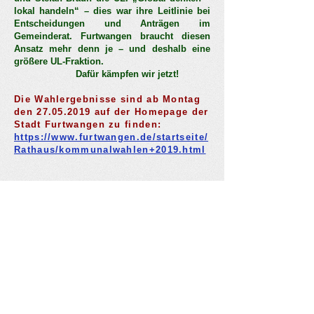
lokal handeln“ – dies war ihre Leitlinie bei
Entscheidungen und Anträgen im
Gemeinderat. Furtwangen braucht diesen
Ansatz mehr denn je – und deshalb eine
größere UL-Fraktion.
Dafür kämpfen wir jetzt!
Die Wahlergebnisse sind ab Montag
den
27.05.2019
auf der Homepage der
Stadt Furtwangen zu finden:
https://www.furtwangen.de/startseite/
Rathaus/kommunalwahlen+2019.html
Unabhängige Liste
Furtwangen
Prof. Dr. Ulrich Mescheder
Am Wannenweg 23
Furtwangen im Schwarzwald
E-Mail:
ulrich@mescheder.net